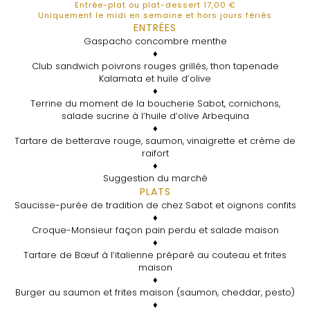
Entrée-plat ou plat-dessert 17,00 €
Uniquement le midi en semaine et hors jours fériés
ENTRÉES
Gaspacho concombre menthe
♦
Club sandwich poivrons rouges grillés, thon tapenade
Kalamata et huile d’olive
♦
Terrine du moment de la boucherie Sabot, cornichons,
salade sucrine à l’huile d’olive Arbequina
♦
Tartare de betterave rouge, saumon, vinaigrette et crème de
raifort
♦
Suggestion du marché
PLATS
Saucisse-purée de tradition de chez Sabot et oignons confits
♦
Croque-Monsieur façon pain perdu et salade maison
♦
Tartare de Bœuf à l’italienne préparé au couteau et frites
maison
♦
Burger au saumon et frites maison (saumon, cheddar, pesto)
♦