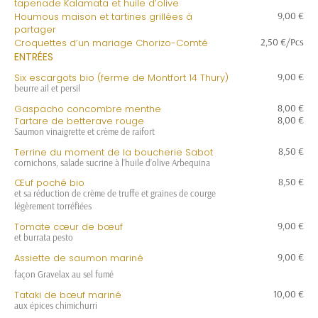
tapenade Kalamata et huile d’olive
9,00 €
Houmous maison et tartines grillées à
partager
2,50 €/Pcs
Croquettes d’un mariage Chorizo-Comté
ENTRÉES
9,00 €
Six escargots bio (ferme de Montfort 14 Thury)
beurre ail et persil
8,00 €
Gaspacho concombre menthe
8,00 €
Tartare de betterave rouge
Saumon vinaigrette et crème de raifort
8,50 €
Terrine du moment de la boucherie Sabot
cornichons, salade sucrine à l’huile d’olive Arbequina
8,50 €
Œuf poché bio
et sa réduction de crème de truffe et graines de courge
légèrement torréfiées
9,00 €
Tomate cœur de bœuf
et burrata pesto
9,00 €
Assiette de saumon mariné
façon Gravelax au sel fumé
10,00 €
Tataki de bœuf mariné
aux épices chimichurri