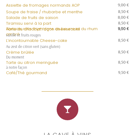
9,00 €
Assiette de fromages normands AOP
8,50 €
Soupe de fraise / rhubarbe et menthe
8,00 €
Salade de fruits de saison
8,50 €
Tiramisu servi à la part
9,00 €
Abricots rôtis thym dans du beurre et du rhum
8,50 €
Tarte au chocolat façon cheesecake
ambré
vanille et fruits rouges
8,50 €
L’incontournable Cheese-cake
Au zest de citron vert (sans gluten)
8,50 €
Crème brûlée
Du moment
8,50 €
Tarte au citron meringuée
à notre façon
9,50 €
Café/Thé gourmand
LA CAVE À VINS