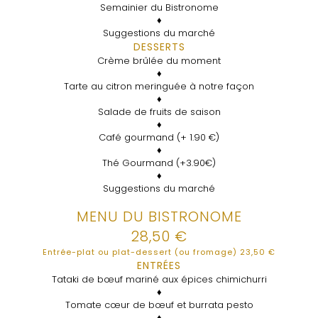
Semainier du Bistronome
♦
Suggestions du marché
DESSERTS
Crème brûlée du moment
♦
Tarte au citron meringuée à notre façon
♦
Salade de fruits de saison
♦
Café gourmand (+ 1.90 €)
♦
Thé Gourmand (+3.90€)
♦
Suggestions du marché
MENU DU BISTRONOME
28,50 €
Entrée-plat ou plat-dessert (ou fromage) 23,50 €
ENTRÉES
Tataki de bœuf mariné aux épices chimichurri
♦
Tomate cœur de bœuf et burrata pesto
♦