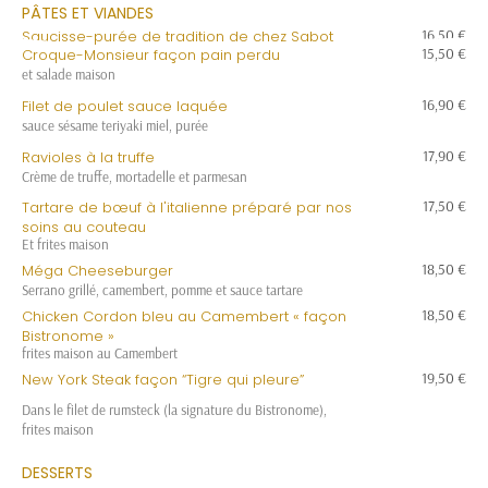
PÂTES ET VIANDES
16,50 €
Saucisse-purée de tradition de chez Sabot
15,50 €
Croque-Monsieur façon pain perdu
et salade maison
16,90 €
Filet de poulet sauce laquée
sauce sésame teriyaki miel, purée
17,90 €
Ravioles à la truffe
Crème de truffe, mortadelle et parmesan
17,50 €
Tartare de bœuf à l'italienne préparé par nos
soins au couteau
Et frites maison
18,50 €
Méga Cheeseburger
Serrano grillé, camembert, pomme et sauce tartare
18,50 €
Chicken Cordon bleu au Camembert « façon
Bistronome »
frites maison au Camembert
19,50 €
New York Steak façon “Tigre qui pleure”
Dans le filet de rumsteck (la signature du Bistronome),
frites maison
DESSERTS