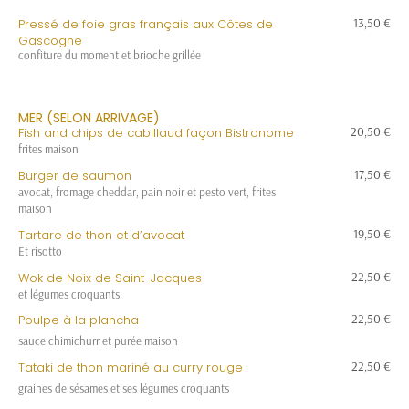
13,50 €
Pressé de foie gras français aux Côtes de
Gascogne
confiture du moment et brioche grillée
MER (SELON ARRIVAGE)
20,50 €
Fish and chips de cabillaud façon Bistronome
frites maison
17,50 €
Burger de saumon
avocat, fromage cheddar, pain noir et pesto vert, frites
maison
19,50 €
Tartare de thon et d’avocat
Et risotto
22,50 €
Wok de Noix de Saint-Jacques
et légumes croquants
22,50 €
Poulpe à la plancha
sauce chimichurr et purée maison
22,50 €
Tataki de thon mariné au curry rouge
graines de sésames et ses légumes croquants