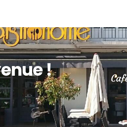
enue !
Caf