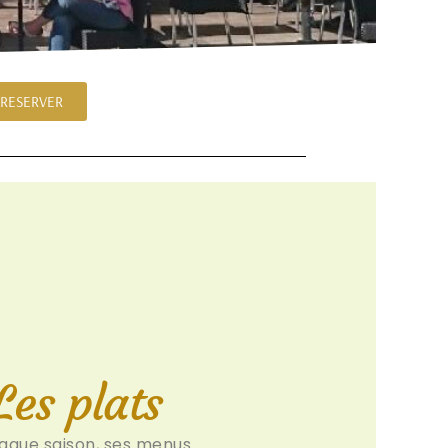
RESERVER
Les plats
aque saison, ses menus