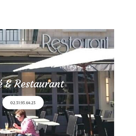
é & Restaurant
02.31.93.64.23